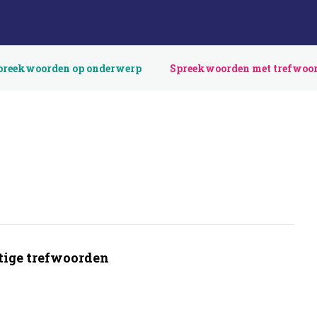
preekwoorden op onderwerp
Spreekwoorden met trefwoo
ige trefwoorden