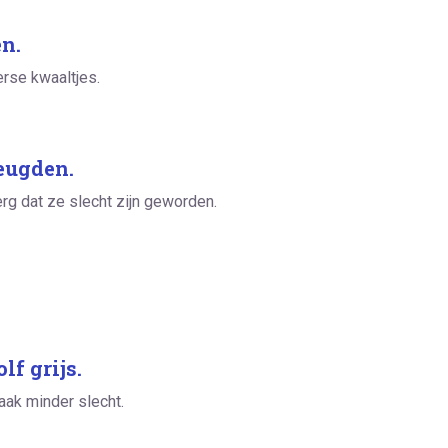
n.
erse kwaaltjes.
deugden.
erg dat ze slecht zijn geworden.
f grijs.
aak minder slecht.