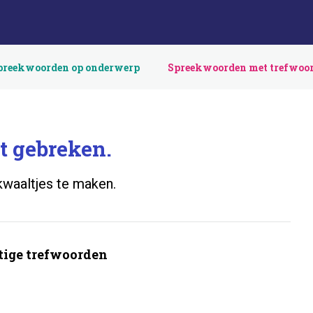
preekwoorden op onderwerp
Spreekwoorden met trefwoo
 gebreken.
 kwaaltjes te maken.
ige trefwoorden