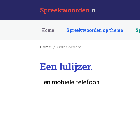
Spreekwoorden
.nl
Home
Spreekwoorden op thema
S
Home
Spreekwoord
Een lulijzer.
Een mobiele telefoon.