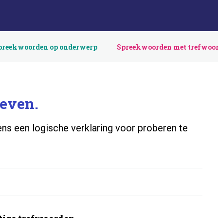
preekwoorden op onderwerp
Spreekwoorden met trefwoo
geven.
ns een logische verklaring voor proberen te