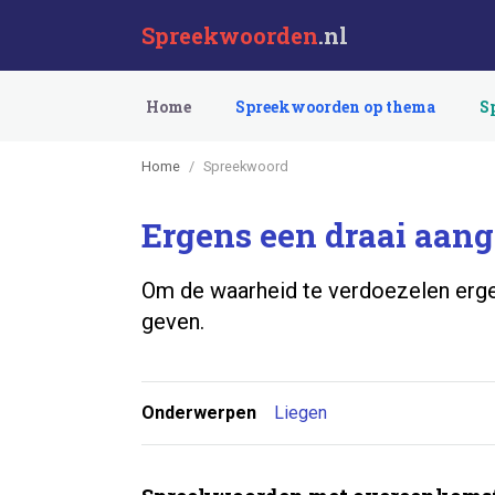
Spreekwoorden
.nl
Home
Spreekwoorden op thema
S
Home
Spreekwoord
Ergens een draai aan
Om de waarheid te verdoezelen erge
geven.
Onderwerpen
Liegen