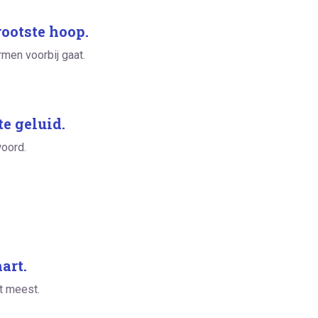
rootste hoop.
rmen voorbij gaat.
e geluid.
oord.
art.
et meest.