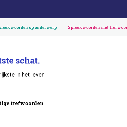
preekwoorden op onderwerp
Spreekwoorden met trefwoo
ste schat.
jkste in het leven.
ige trefwoorden