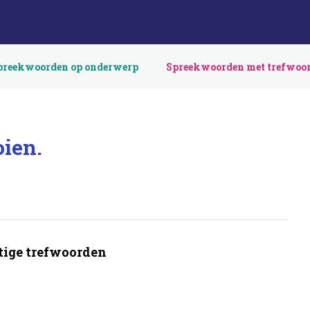
preekwoorden op onderwerp
Spreekwoorden met trefwoo
oien.
ige trefwoorden