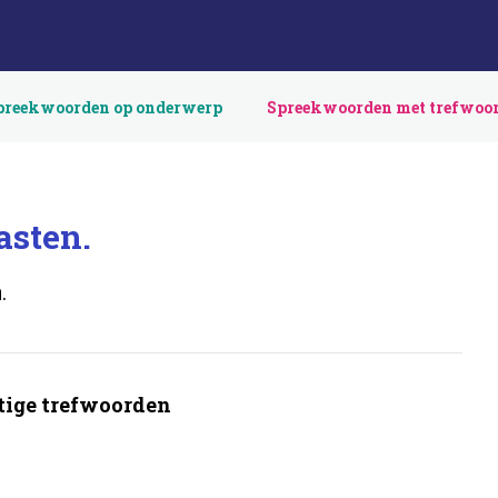
preekwoorden op onderwerp
Spreekwoorden met trefwoo
asten.
.
ige trefwoorden