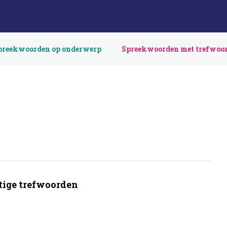
preekwoorden op onderwerp
Spreekwoorden met trefwoo
ige trefwoorden