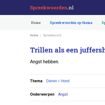
Spreekwoorden
.nl
Home
Spreekwoorden op thema
S
Home
Spreekwoord
Trillen als een juffers
Angst hebben.
Thema
Dieren
Hond
Onderwerpen
Angst