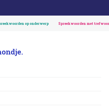
preekwoorden op onderwerp
Spreekwoorden met trefwoo
hondje.