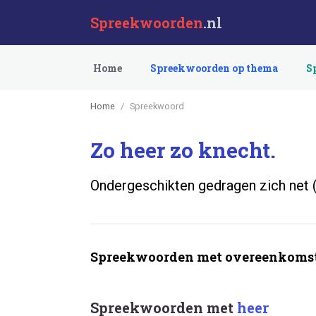
Spreekwoorden
.nl
Home
Spreekwoorden op thema
S
Home
Spreekwoord
Zo heer zo knecht.
Ondergeschikten gedragen zich net (
Spreekwoorden met overeenkomst
Spreekwoorden met
heer