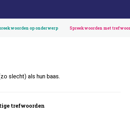
preekwoorden op onderwerp
Spreekwoorden met trefwoo
zo slecht) als hun baas.
ige trefwoorden