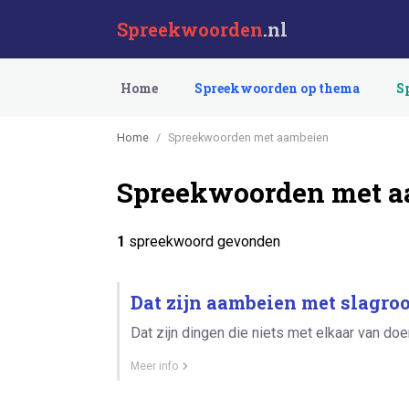
Spreekwoorden
.nl
Home
Spreekwoorden op thema
S
Home
Spreekwoorden met aambeien
Spreekwoorden met 
1
spreekwoord gevonden
Dat zijn aambeien met slagro
Dat zijn dingen die niets met elkaar van do
Meer info