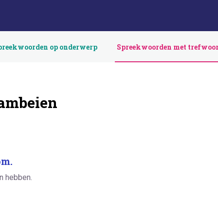
preekwoorden op onderwerp
Spreekwoorden met trefwoo
aambeien
om.
en hebben.