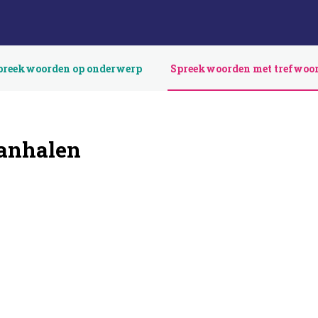
preekwoorden op onderwerp
Spreekwoorden met trefwoo
anhalen