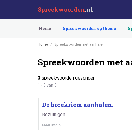
Spreekwoorden
.nl
Home
Spreekwoorden op thema
S
Home
Spreekwoorden met aanhalen
Spreekwoorden met a
3
spreekwoorden gevonden
1 - 3 van 3
De broekriem aanhalen.
Bezuinigen.
Meer info