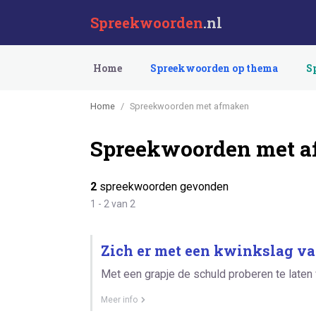
Spreekwoorden
.nl
Home
Spreekwoorden op thema
S
Home
Spreekwoorden met afmaken
Spreekwoorden met 
2
spreekwoorden gevonden
1 - 2 van 2
Zich er met een kwinkslag v
Met een grapje de schuld proberen te laten
Meer info