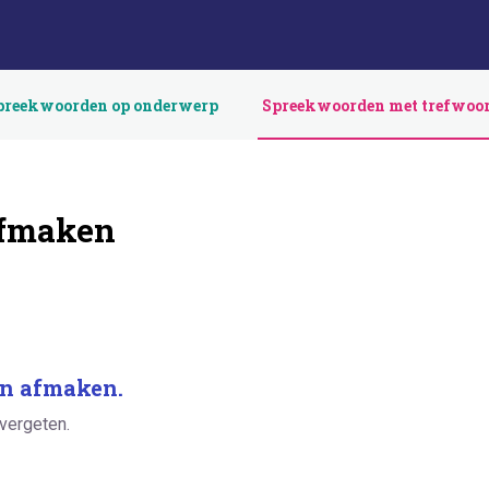
preekwoorden op onderwerp
Spreekwoorden met trefwoo
afmaken
an afmaken.
 vergeten.