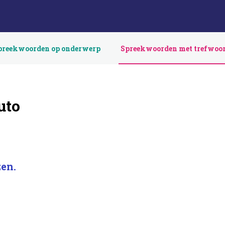
preekwoorden op onderwerp
Spreekwoorden met trefwoo
uto
zen.