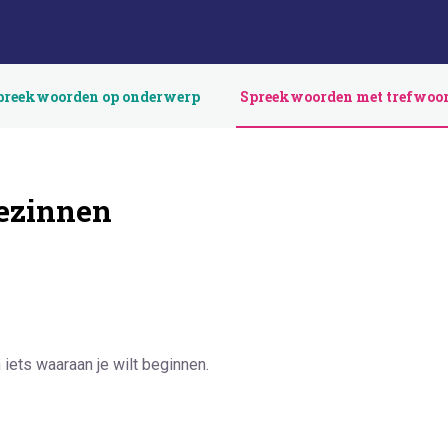
preekwoorden op onderwerp
Spreekwoorden met trefwoo
ezinnen
ets waaraan je wilt beginnen.