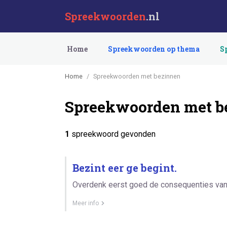
Spreekwoorden
.nl
Home
Spreekwoorden op thema
S
Home
Spreekwoorden met bezinnen
Spreekwoorden met b
1
spreekwoord gevonden
Bezint eer ge begint.
Overdenk eerst goed de consequenties van i
Meer info