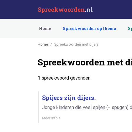
Spreekwoorden
.nl
Home
Spreekwoorden op thema
S
Home
Spreekwoorden met dijers
Spreekwoorden met di
1
spreekwoord gevonden
Spijers zijn dijers.
Jonge kinderen die veel spijen (= spugen) d
Meer info