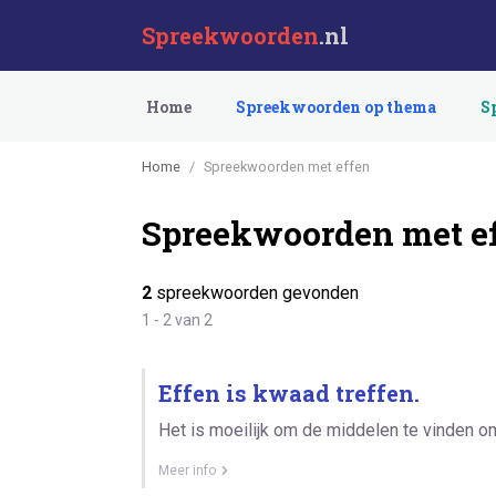
Spreekwoorden
.nl
Home
Spreekwoorden op thema
S
Home
Spreekwoorden met effen
Spreekwoorden met e
2
spreekwoorden gevonden
1 - 2 van 2
Effen is kwaad treffen.
Het is moeilijk om de middelen te vinden om
Meer info