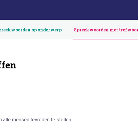
preekwoorden op onderwerp
Spreekwoorden met trefwoo
ffen
 alle mensen tevreden te stellen.