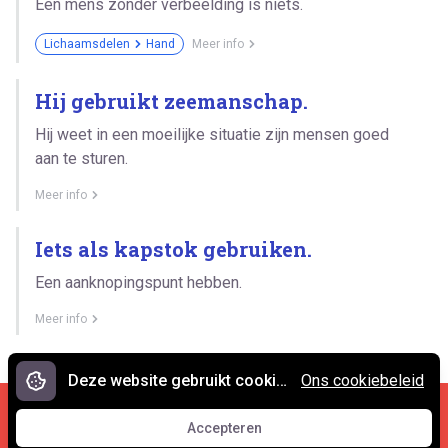
Een mens zonder verbeelding is niets.
Lichaamsdelen
Hand
Meer info
Hij gebruikt zeemanschap.
Hij weet in een moeilijke situatie zijn mensen goed
aan te sturen.
Meer info
Iets als kapstok gebruiken.
Een aanknopingspunt hebben.
Meer info
Deze website gebruikt cookies.
Ons cookiebeleid
Cookies en privacy
•
Contact
Accepteren
© 2007 - 2026 Spreekwoorden.nl
Accepteren