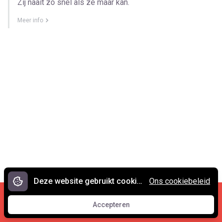
Zij naait zo snel als ze maar kan.
Meer info
Deze website gebruikt cookies.
Ons cookiebeleid
Cookies en privacy
•
Contact
Accepteren
© 2007 - 2026 Spreekwoorden.nl
Accepteren