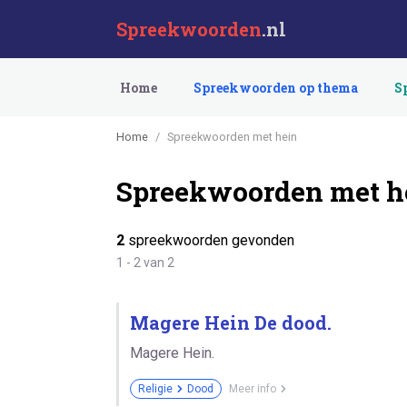
Spreekwoorden
.nl
Home
Spreekwoorden op thema
S
Home
Spreekwoorden met hein
Spreekwoorden met h
2
spreekwoorden gevonden
1 - 2 van 2
Magere Hein De dood.
Magere Hein.
Religie
Dood
Meer info