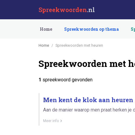
Spreekwoorden
.nl
Home
Spreekwoorden op thema
S
Home
Spreekwoorden met heuren
Spreekwoorden met h
1
spreekwoord gevonden
Men kent de klok aan heuren
Aan de manier waarop men praat herken je d
Meer info