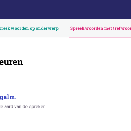
preekwoorden op onderwerp
Spreekwoorden met trefwoo
euren
 galm.
e aard van de spreker.