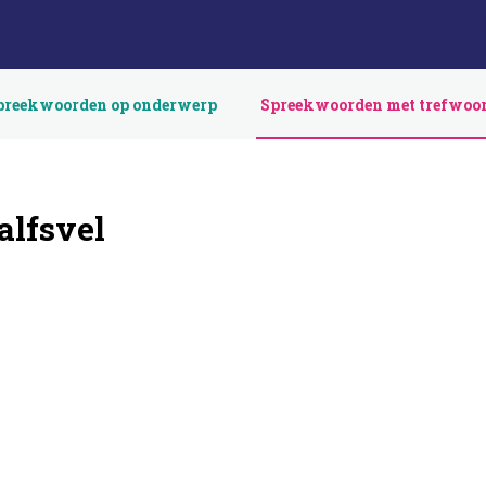
preekwoorden op onderwerp
Spreekwoorden met trefwoo
alfsvel