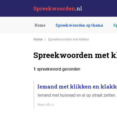
Spreekwoorden
.nl
Home
Spreekwoorden op thema
S
Home
Spreekwoorden met klikken
Spreekwoorden met k
1
spreekwoord gevonden
Iemand met klikken en klakke
Iemand met huisraad en al op straat zetten.
Meer info