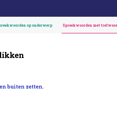
preekwoorden op onderwerp
Spreekwoorden met trefwoo
likken
n buiten zetten.