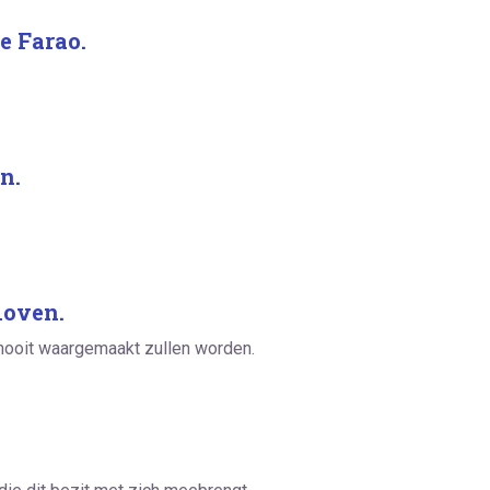
e Farao.
n.
loven.
 nooit waargemaakt zullen worden.