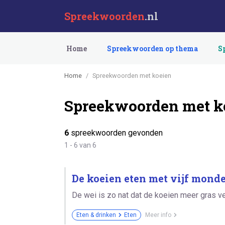
Spreekwoorden
.nl
Home
Spreekwoorden op thema
S
Home
Spreekwoorden met koeien
Spreekwoorden met k
6
spreekwoorden gevonden
1 - 6 van 6
De koeien eten met vijf monde
De wei is zo nat dat de koeien meer gras v
Eten & drinken
Eten
Meer info