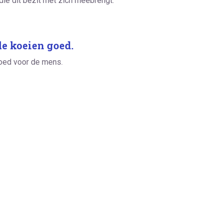
 die dit bezit met zich meebrengt.
e koeien goed.
 goed voor de mens.