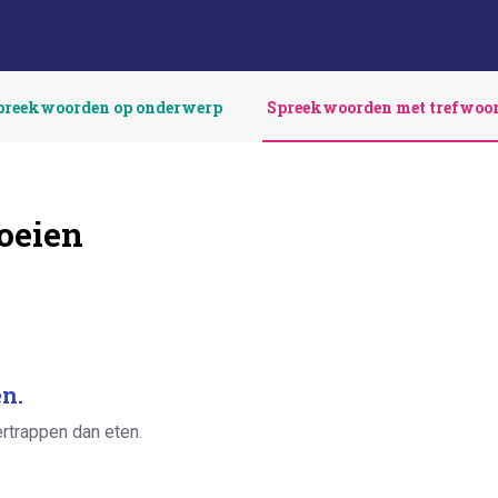
preekwoorden op onderwerp
Spreekwoorden met trefwoo
oeien
n.
ertrappen dan eten.