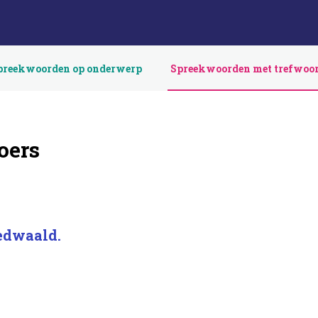
preekwoorden op onderwerp
Spreekwoorden met trefwoo
oers
gedwaald.