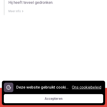
Hij heeft teveel gedronken.
Meer info
Deze website gebruikt cookies.
Ons cookiebeleid
Cookies en privacy
•
Contact
Accepteren
© 2007 - 2026 Spreekwoorden.nl
Accepteren