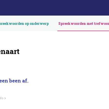
preekwoorden op onderwerp
Spreekwoorden met trefwoo
naart
een been af.
nfo