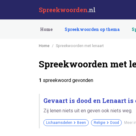
Spreekwoorden
.nl
Home
Spreekwoorden op thema
S
Home
Spreekwoorden met lenaart
Spreekwoorden met le
1
spreekwoord gevonden
Gevaart is dood en Lenaart is 
Zij lenen niets uit en geven ook niets weg.
Lichaamsdelen
Been
Religie
Dood
Meer i