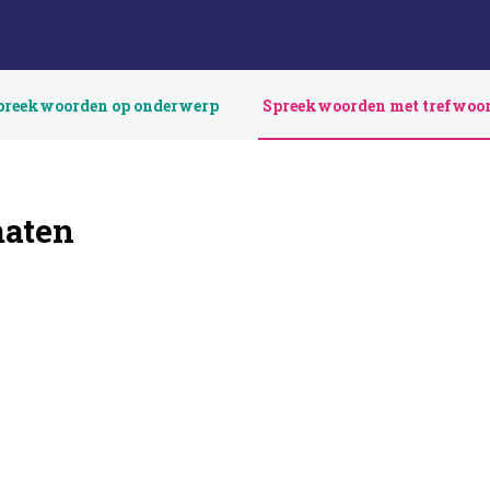
preekwoorden op onderwerp
Spreekwoorden met trefwoo
maten