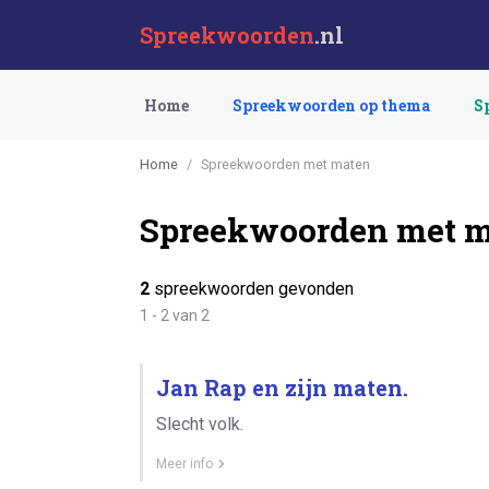
Spreekwoorden
.nl
Home
Spreekwoorden op thema
S
Home
Spreekwoorden met maten
Spreekwoorden met 
2
spreekwoorden gevonden
1 - 2 van 2
Jan Rap en zijn maten.
Slecht volk.
Meer info