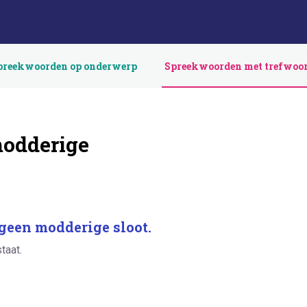
preekwoorden op onderwerp
Spreekwoorden met trefwoo
odderige
geen modderige sloot.
staat.