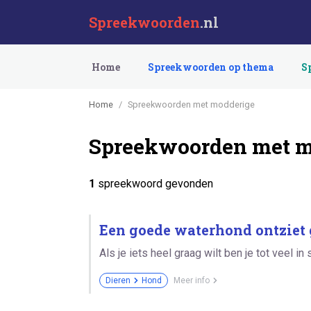
Spreekwoorden
.nl
Home
Spreekwoorden op thema
S
Home
Spreekwoorden met modderige
Spreekwoorden met m
1
spreekwoord gevonden
Een goede waterhond ontziet 
Als je iets heel graag wilt ben je tot veel in 
Dieren
Hond
Meer info