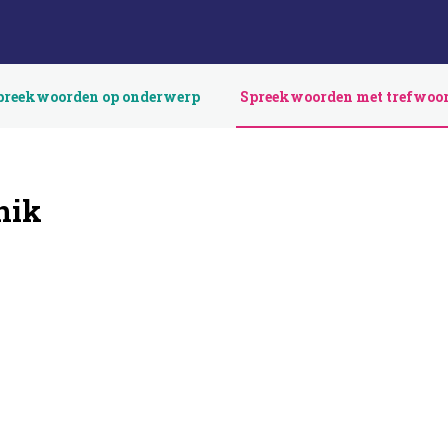
preekwoorden op onderwerp
Spreekwoorden met trefwoo
nik