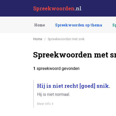
Spreekwoorden
.nl
Home
Spreekwoorden op thema
S
Home
Spreekwoorden met snik
Spreekwoorden met s
1
spreekwoord gevonden
Hij is niet recht [goed] snik.
Hij is niet normaal.
Meer info