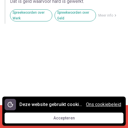
Dat is geld waarvoor hard is gewerkt.
Spreekwoorden over
Spreekwoorden over
Meer info
Werk
Geld
Deze website gebruikt cookies.
Ons cookiebeleid
Cookies en privacy
•
Contact
Accepteren
© 2007 - 2026 Spreekwoorden.nl
Accepteren