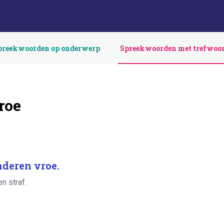
preekwoorden op onderwerp
Spreekwoorden met trefwoo
roe
nderen vroe.
n straf.