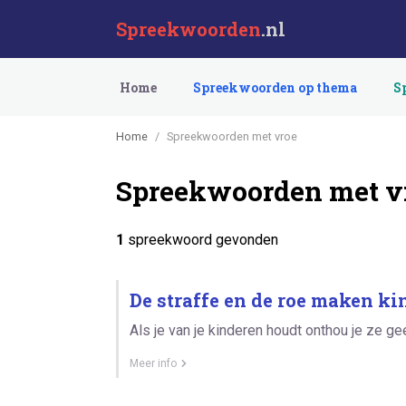
Spreekwoorden
.nl
Home
Spreekwoorden op thema
S
Home
Spreekwoorden met vroe
Spreekwoorden met v
1
spreekwoord gevonden
De straffe en de roe maken ki
Als je van je kinderen houdt onthou je ze gee
Meer info