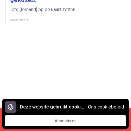
Iets [Iemand] op de kaart zetten.
Meer info
Deze website gebruikt cookies.
Ons cookiebeleid
Cookies en privacy
•
Contact
Accepteren
© 2007 - 2026 Spreekwoorden.nl
Accepteren