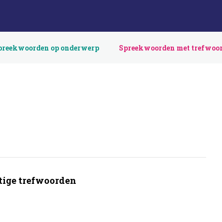
preekwoorden op onderwerp
Spreekwoorden met trefwoo
ige trefwoorden