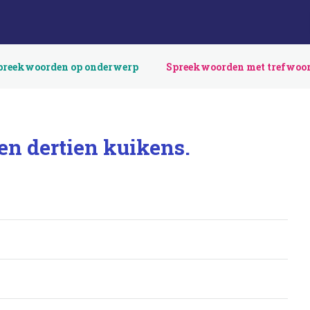
preekwoorden op onderwerp
Spreekwoorden met trefwoo
 en dertien kuikens.