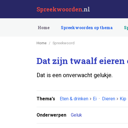
Spreekwoorden
.nl
Home
Spreekwoorden op thema
S
Home
Spreekwoord
Dat zijn twaalf eieren
Dat is een onverwacht gelukje.
Thema's
Eten & drinken
Ei
·
Dieren
Kip
Onderwerpen
Geluk