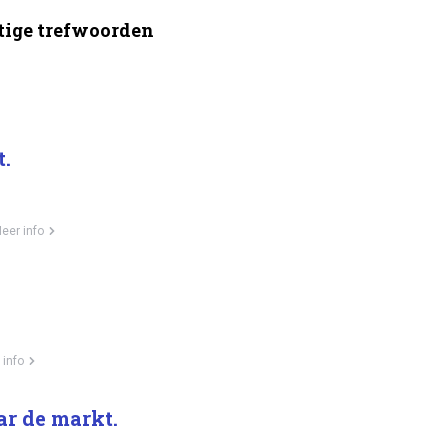
ige trefwoorden
t.
eer info
 info
ar de markt.