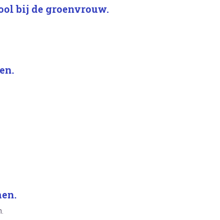
kool bij de groenvrouw.
en.
nen.
.