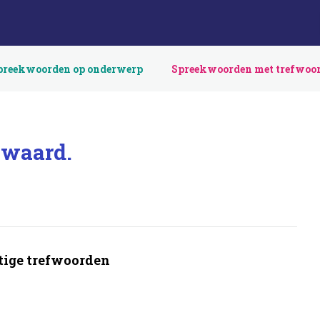
preekwoorden op onderwerp
Spreekwoorden met trefwoo
t waard.
ige trefwoorden