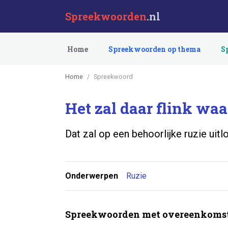
Spreekwoorden
.nl
Home
Spreekwoorden op thema
S
Home
Spreekwoord
Het zal daar flink waa
Dat zal op een behoorlijke ruzie uitl
Onderwerpen
Ruzie
Spreekwoorden met overeenkomst