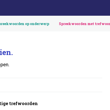
preekwoorden op onderwerp
Spreekwoorden met trefwoo
ien.
open.
ige trefwoorden