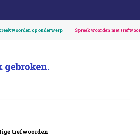
preekwoorden op onderwerp
Spreekwoorden met trefwoo
ek gebroken.
ige trefwoorden