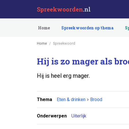
Spreekwoorden
.nl
Home
Spreekwoorden op thema
S
Home
Spreekwoord
Hij is zo mager als bro
Hij is heel erg mager.
Thema
Eten & drinken
Brood
Onderwerpen
Uiterlijk