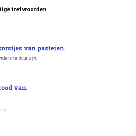
ige trefwoorden
korstjes van pasteien.
ders te duur zijn.
rood van.
fo