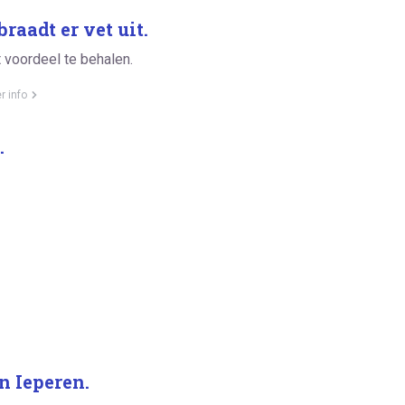
raadt er vet uit.
t voordeel te behalen.
r info
.
n Ieperen.