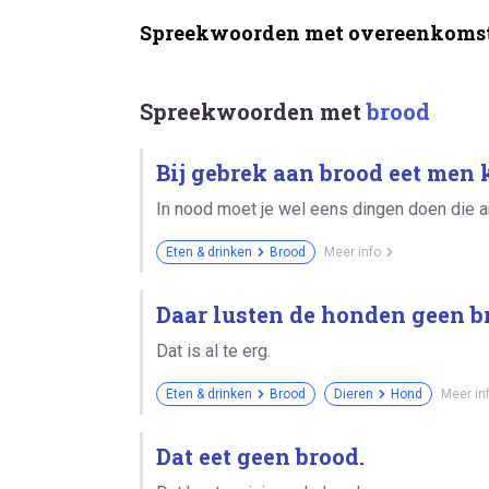
Spreekwoorden met overeenkomst
Spreekwoorden met
brood
Bij gebrek aan brood eet men 
In nood moet je wel eens dingen doen die an
Eten & drinken
Brood
Meer info
Daar lusten de honden geen b
Dat is al te erg.
Eten & drinken
Brood
Dieren
Hond
Meer in
Dat eet geen brood.