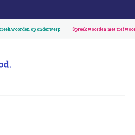
preekwoorden op onderwerp
Spreekwoorden met trefwoo
od.