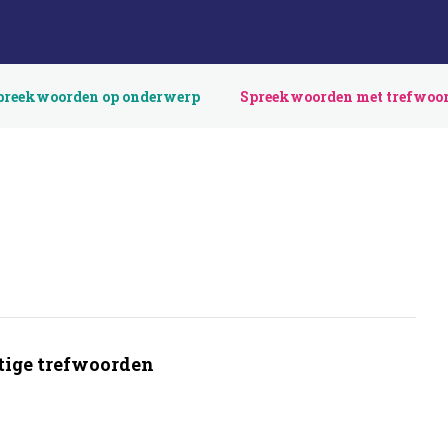
preekwoorden op onderwerp
Spreekwoorden met trefwoo
ige trefwoorden