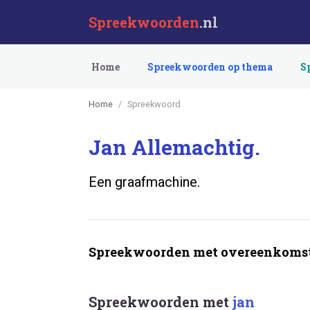
Spreekwoorden
.nl
Home
Spreekwoorden op thema
S
Home
Spreekwoord
Jan Allemachtig.
Een graafmachine.
Spreekwoorden met overeenkomst
Spreekwoorden met
jan