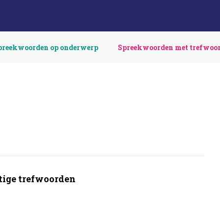
preekwoorden op onderwerp
Spreekwoorden met trefwoo
ige trefwoorden