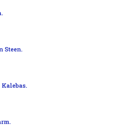
.
n Steen.
 Kalebas.
arm.