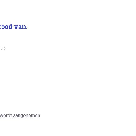
rood van.
fo
r wordt aangenomen.