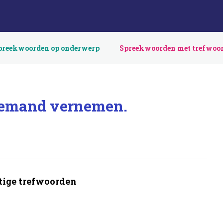
preekwoorden op onderwerp
Spreekwoorden met trefwoo
iemand vernemen.
ige trefwoorden