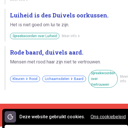
Luiheid is des Duivels oorkussen.
Het is niet goed om lui te zijn.
Spreekwoorden over Luiheid
Meer info
Rode baard, duivels aard.
Mensen met rood haar zijn niet te vertrouwen.
Spreekwoorden
Meer
Kleuren
Rood
Lichaamsdelen
Baard
over
info
Vertrouwen
Cookies en privacy
•
Contact
Deze website gebruikt cookies.
Ons cookiebeleid
© 2007 - 2026 Spreekwoorden.nl