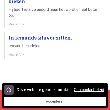
biezen.
Hij heeft iets veranderd maar het wordt er niet beter
op.
Meer info
In iemands klaver zitten.
Iemand benadelen.
Meer info
Deze website gebruikt cookies.
Ons cookiebeleid
Cookies en privacy
•
Contact
Accepteren
© 2007 - 2026 Spreekwoorden.nl
Accepteren