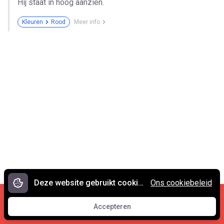
Hij staat in hoog aanzien.
Kleuren
Rood
Meer info
Deze website gebruikt cookies.
Ons cookiebeleid
Cookies en privacy
•
Contact
Accepteren
© 2007 - 2026 Spreekwoorden.nl
Accepteren