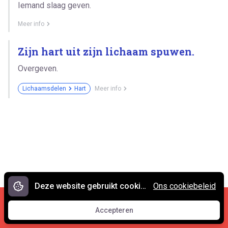
Iemand slaag geven.
Meer info
Zijn hart uit zijn lichaam spuwen.
Overgeven.
Lichaamsdelen
Hart
Meer info
Deze website gebruikt cookies.
Ons cookiebeleid
Cookies en privacy
•
Contact
Accepteren
© 2007 - 2026 Spreekwoorden.nl
Accepteren