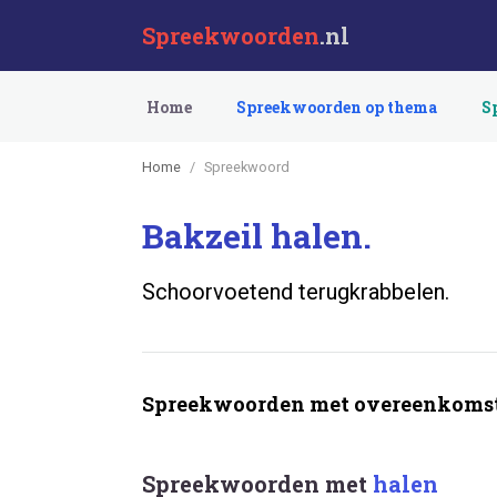
Spreekwoorden
.nl
Home
Spreekwoorden op thema
S
Home
Spreekwoord
Bakzeil halen.
Schoorvoetend terugkrabbelen.
Spreekwoorden met overeenkomst
Spreekwoorden met
halen