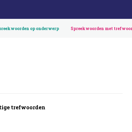
preekwoorden op onderwerp
Spreekwoorden met trefwoo
ige trefwoorden