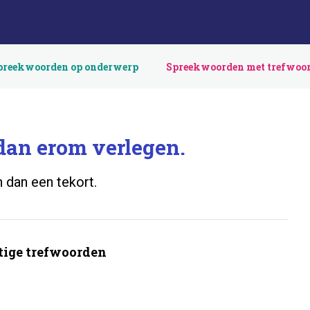
preekwoorden op onderwerp
Spreekwoorden met trefwoo
dan erom verlegen.
n dan een tekort.
ige trefwoorden