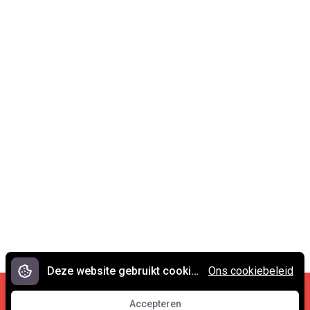
Deze website gebruikt cookies.
Ons cookiebeleid
Cookies en privacy
•
Contact
Accepteren
© 2007 - 2026 Spreekwoorden.nl
Accepteren